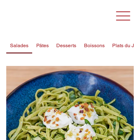
Salades
Pâtes
Desserts
Boissons
Plats du Jou