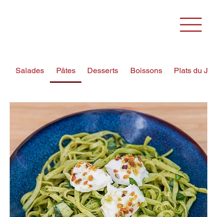
Salades
Pâtes
Desserts
Boissons
Plats du Jou