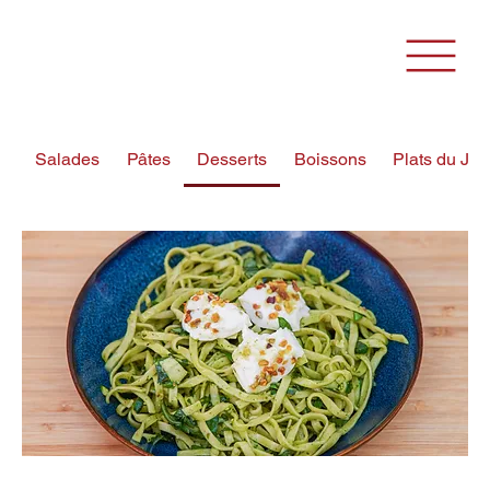
Salades
Pâtes
Desserts
Boissons
Plats du Jou